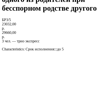
бесспорном родстве другого
БР3/5
23032,00
р.
29660,00
р.
3 чел. — трио экспресс
Characteristics: Срок исполнения:::до 5